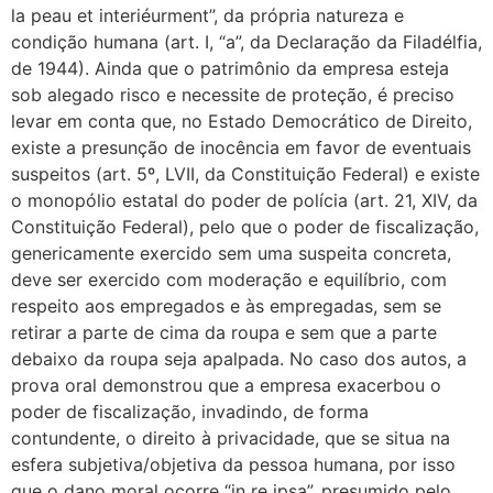
la peau et interiéurment”, da própria natureza e
condição humana (art. I, “a”, da Declaração da Filadélfia,
de 1944). Ainda que o patrimônio da empresa esteja
sob alegado risco e necessite de proteção, é preciso
levar em conta que, no Estado Democrático de Direito,
existe a presunção de inocência em favor de eventuais
suspeitos (art. 5º, LVII, da Constituição Federal) e existe
o monopólio estatal do poder de polícia (art. 21, XIV, da
Constituição Federal), pelo que o poder de fiscalização,
genericamente exercido sem uma suspeita concreta,
deve ser exercido com moderação e equilíbrio, com
respeito aos empregados e às empregadas, sem se
retirar a parte de cima da roupa e sem que a parte
debaixo da roupa seja apalpada. No caso dos autos, a
prova oral demonstrou que a empresa exacerbou o
poder de fiscalização, invadindo, de forma
contundente, o direito à privacidade, que se situa na
esfera subjetiva/objetiva da pessoa humana, por isso
que o dano moral ocorre “in re ipsa”, presumido pelo