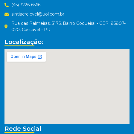
(45) 3226-6566
sintiacre.cvel@uol.com.br
Rua das Palmeiras, 3175, Bairro Coqueiral - CEP: 85807-
020, Cascavel - PR
Localização:
Rede Social