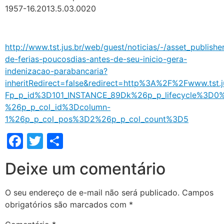
1957-16.2013.5.03.0020
http://www.tst.jus.br/web/guest/noticias/-/asset_publis
de-ferias-poucosdias-antes-de-seu-inicio-gera-
indenizacao-parabancaria?
inheritRedirect=false&redirect=http%3A%2F%2Fwww.tst
Fp_p_id%3D101_INSTANCE_89Dk%26p_p_lifecycle%3D
%26p_p_col_id%3Dcolumn-
1%26p_p_col_pos%3D2%26p_p_col_count%3D5
Facebook
Twitter
Share
Deixe um comentário
O seu endereço de e-mail não será publicado.
Campos
obrigatórios são marcados com
*