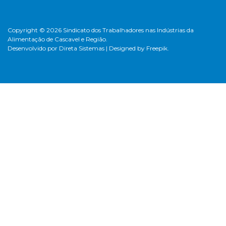
Copyright © 2026 Sindicato dos Trabalhadores nas Indústrias da
Alimentação de Cascavel e Região.
Desenvolvido por
Direta Sistemas
|
Designed by Freepik
.